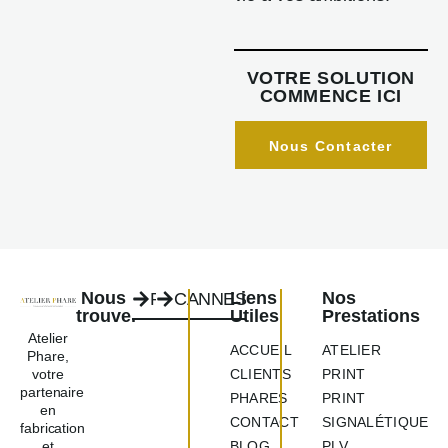
VOTRE SOLUTION
COMMENCE ICI
Nous Contacter
Nous
Liens
Nos
PARIS
CANNES
trouver
Utiles
Prestations
Atelier
ACCUEIL
ATELIER
Phare,
votre
CLIENTS
PRINT
partenaire
PHARES
PRINT
en
CONTACT
SIGNALÉTIQUE
fabrication
et
BLOG
PLV