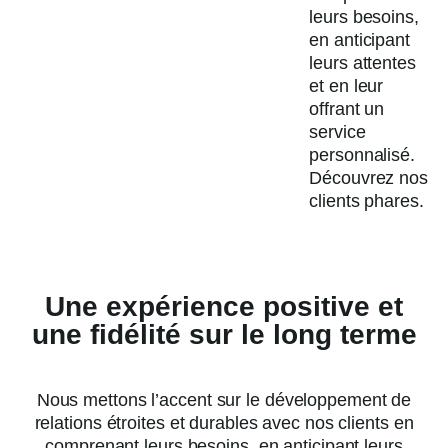
leurs besoins,
en anticipant
leurs attentes
et en leur
offrant un
service
personnalisé.
Découvrez nos
clients phares.
Une expérience positive et
une fidélité sur le long terme
Nous mettons l’accent sur le développement de
Ah Shiva ...
relations étroites et durables avec nos clients en
Voilà une
comprenant leurs besoins, en anticipant leurs