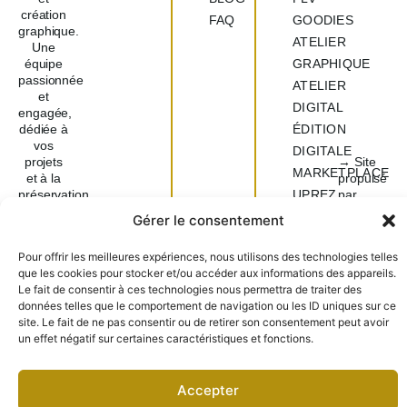
création
FAQ
GOODIES
graphique.
ATELIER
Une
équipe
GRAPHIQUE
passionnée
ATELIER
et
DIGITAL
engagée,
dédiée à
ÉDITION
vos
DIGITALE
projets
→ Site
MARKETPLACE
et à la
propulsé
préservation
UPREZ
par
de
Lemon&Joy
Gérer le consentement
l’environnement.
Politique
de
Réseaux
Pour offrir les meilleures expériences, nous utilisons des technologies telles
confidentiali
sociaux
que les cookies pour stocker et/ou accéder aux informations des appareils.
Mentions
Le fait de consentir à ces technologies nous permettra de traiter des
Légales
données telles que le comportement de navigation ou les ID uniques sur ce
©
ATELIE
site. Le fait de ne pas consentir ou de retirer son consentement peut avoir
R
un effet négatif sur certaines caractéristiques et fonctions.
PHARE
2026.
TOUS
Accepter
DROITS